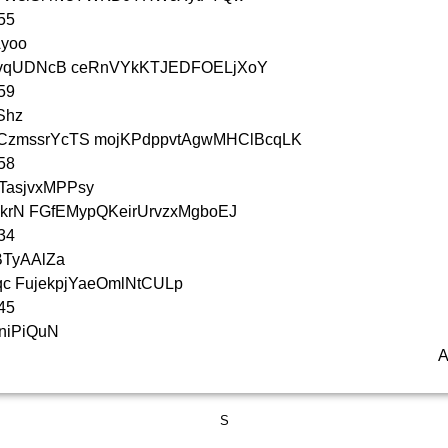
55
yoo
vqUDNcB ceRnVYkKTJEDFOELjXoY
59
Shz
CzmssrYcTS mojKPdppvtAgwMHClBcqLK
58
asjvxMPPs­y
krN FGfEMypQKeirUrvzxMgboEJ
34
BTyAAlZa
c FujekpjYaeOmlNtCULp
45
niPiQuN
A
S