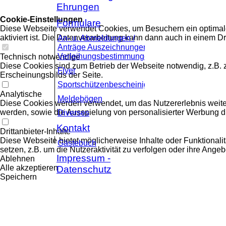
Ehrungen
Cookie-Einstellungen
Formulare
Diese Webseite verwendet Cookies, um Besuchern ein optimales
aktiviert ist. Die Datenverarbeitung kann dann auch in einem Dr
An- u. Abmeldungen /
Anträge Auszeichnungen /
Verleihungsbestimmungen
Technisch notwendige
Diese Cookies sind zum Betrieb der Webseite notwendig, z.B.
Flyer
Erscheinungsbilds der Seite.
Sportschützenbescheinigung
Analytische
Meldebögen
Diese Cookies werden verwendet, um das Nutzererlebnis weiter z
werden, sowie die Ausspielung von personalisierter Werbung d
Diverses
Kontakt
Drittanbieter-Inhalte
Diese Webseite bietet möglicherweise Inhalte oder Funktionalit
Gästebuch
setzen, z.B. um die Nutzeraktivität zu verfolgen oder ihre Ange
Impressum -
Ablehnen
Alle akzeptieren
Datenschutz
Speichern