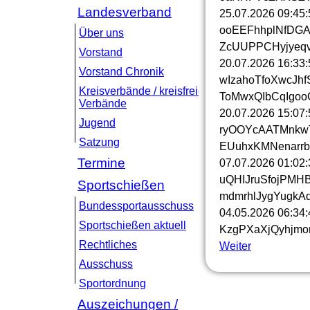
Landesverband
25.07.2026
09:45:
ooEEFhhplNfDGA
Über uns
ZcUUPPCHyjyeq
Vorstand
20.07.2026
16:33:
Vorstand Chronik
wIzahoTfoXwcJhf
Kreisverbände / kreisfreie
ToMwxQIbCqIgoo
Verbände
20.07.2026
15:07:
Jugend
ryOOYcAATMnkwT
Satzung
EUuhxKMNenarrb
Termine
07.07.2026
01:02:
uQHIJruSfojPMH
Sportschießen
mdmrhlJygYugkAq
Bundessportausschuss
04.05.2026
06:34:
Sportschießen aktuell
KzgPXaXjQyhjmo
Rechtliches
Weiter
Ausschuss
Sportordnung
Auszeichungen /