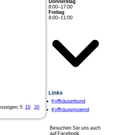
Donnerstag
8
:
00
–
17
:
00
Freitag
8
:
00
–
11
:
00
Links
Kyffhäuserbund
nzeigen: 5
10
20
Kyffhäuserjugend
Besuchen Sie uns auch
auf Facebook.