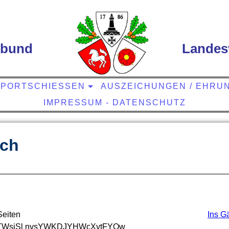
rbund
Landes
PORTSCHIESSEN
AUSZEICHUNGEN / EHRU
IMPRESSUM - DATENSCHUTZ
ch
Seiten
Ins G
WsiSl nvsYWKDJYHWcXytFYQw