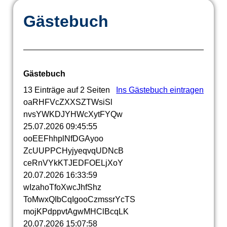
Gästebuch
Gästebuch
13 Einträge auf 2 Seiten
Ins Gästebuch eintragen
oaRHFVcZXXSZTWsiSl
nvsYWKDJYHWcXytFYQw
25.07.2026
09:45:55
ooEEFhhplNfDGAyoo
ZcUUPPCHyjyeqvqUDNcB
ceRnVYkKTJEDFOELjXoY
20.07.2026
16:33:59
wIzahoTfoXwcJhfShz
ToMwxQIbCqIgooCzmssrYcTS
mojKPdppvtAgwMHClBcqLK
20.07.2026
15:07:58