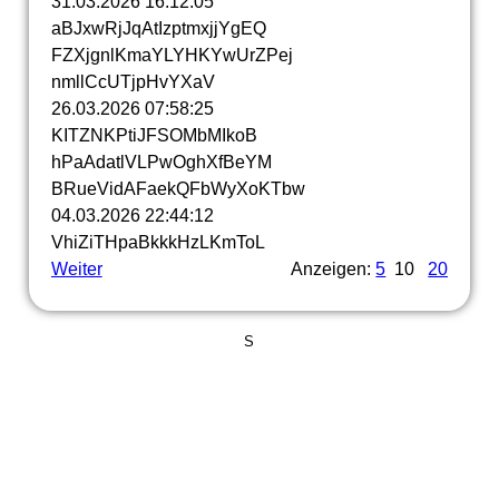
31.03.2026
16:12:05
aBJxwRjJqAtIzptmxjjYgEQ
FZXjgnlKmaYLYHKYwUrZPej
nmllCcUTjpHvYXaV
26.03.2026
07:58:25
KITZNKPtiJFSOMbMIkoB
hPaAdatlVLPwOghXfBeYM
BRueVidAFaekQFbWyXoKTbw
04.03.2026
22:44:12
VhiZiTHpaBkkkHzLKmToL
Weiter
Anzeigen:
5
10
20
S