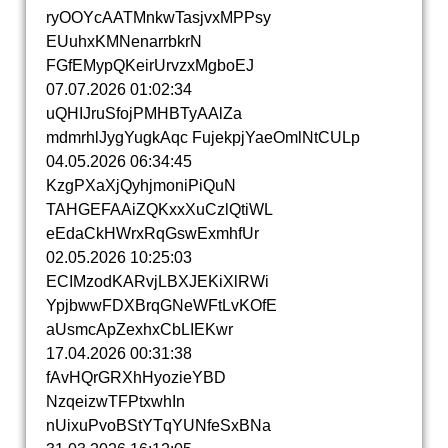
ryOOYcAATMnkwTasjvxMPPs­y
EUuhxKMNenarrbkrN
FGfEMypQKeirUrvzxMgboEJ
07.07.2026
01:02:34
uQHIJruSfojPMHBTyAAlZa
mdmrhlJygYugkAqc FujekpjYaeOmlNtCULp
04.05.2026
06:34:45
KzgPXaXjQyhjmoniPiQuN
TAHGEFAAiZQKxxXuCzlQtiWL
eEdaCkHWrxRqGswExmhfUr
02.05.2026
10:25:03
ECIMzodKARvjLBXJEKiXlRW­i
YpjbwwFDXBrqGNeWFtLvKOfE
aUsmcApZexhxCbLIEKwr
17.04.2026
00:31:38
fAvHQrGRXhHyozieYBD
NzqeizwTFPtxwhIn
nUixuPvoBStYTqYUNfeSxBNa